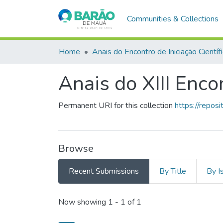
Communities & Collections
Home
Anais do Encontro de Iniciação Científ
Anais do XIII Encon
Permanent URI for this collection
https://repo
Browse
Recent Submissions
By Title
By I
Recent Submissions
Now showing
1 - 1 of 1