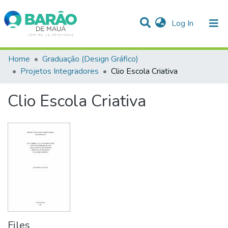
(current)
Log In
Communities & Collections
Home
Graduação (Design Gráfico)
Projetos Integradores
Clio Escola Criativa
Statistics
Clio Escola Criativa
All of DSpace
Files