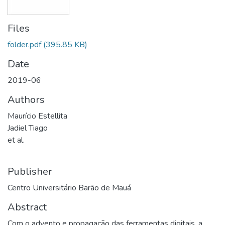
Files
folder.pdf
(395.85 KB)
Date
2019-06
Authors
Maurício Estellita
Jadiel Tiago
et al.
Publisher
Centro Universitário Barão de Mauá
Abstract
Com o advento e propagação das ferramentas digitais, a