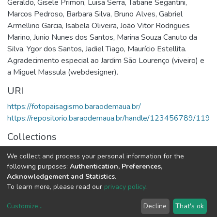
Geraldo, Gisele Primon, Luisa Serra, Tatiane Segantini,
Marcos Pedroso, Barbara Silva, Bruno Alves, Gabriel
Armellino Garcia, Isabela Oliveira, João Vitor Rodrigues
Marino, Junio Nunes dos Santos, Marina Souza Canuto da
Silva, Ygor dos Santos, Jadiel Tiago, Maurício Estellita.
Agradecimento especial ao Jardim São Lourenço (viveiro) e
a Miguel Massula (webdesigner).
URI
https://fotopaisagismo.baraodemaua.br/
https://repositorio.baraodemaua.br/handle/123456789/119
Collections
Materiais
We collect and process your personal information for the
following purposes:
Authentication, Preferences,
Full item page
Acknowledgement and Statistics
.
To learn more, please read our
privacy policy
.
DSpace software
copyright © 2002-2026
LYRASIS
Customize
...
Decline
That's ok
Cookie settings
Privacy policy
End User Agreement