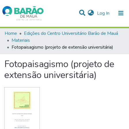
(current)
Log In
Communities & Collections
Home
Edições do Centro Universitário Barão de Mauá
Materiais
Statistics
Fotopaisagismo (projeto de extensão universitária)
All of DSpace
Fotopaisagismo (projeto de
extensão universitária)