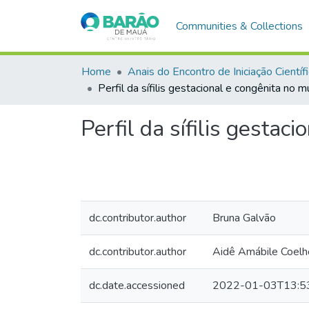
Communities & Collections
Home
Anais do Encontro de Iniciação Científ
Perfil da sífilis gestacional e congênita no 
Perfil da sífilis gestac
dc.contributor.author
Bruna Galvão
dc.contributor.author
Aidê Amábile Coelh
dc.date.accessioned
2022-01-03T13:5