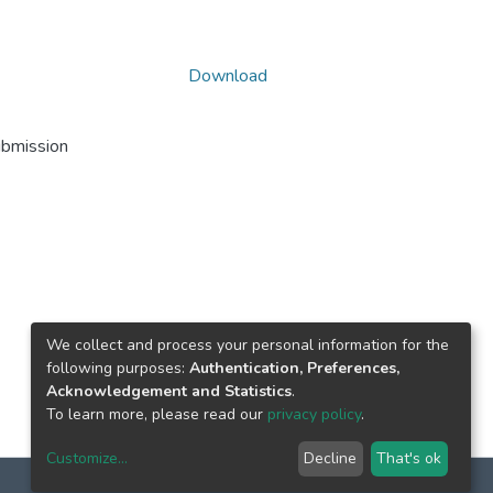
Download
ubmission
We collect and process your personal information for the
following purposes:
Authentication, Preferences,
Acknowledgement and Statistics
.
To learn more, please read our
privacy policy
.
Customize
...
Decline
That's ok