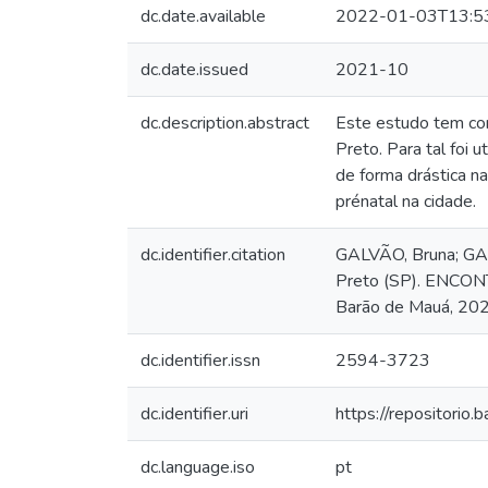
dc.date.available
2022-01-03T13:5
dc.date.issued
2021-10
dc.description.abstract
Este estudo tem como
Preto. Para tal foi 
de forma drástica n
prénatal na cidade.
dc.identifier.citation
GALVÃO, Bruna; GASP
Preto (SP). ENCONTR
Barão de Mauá, 202
dc.identifier.issn
2594-3723
dc.identifier.uri
https://repositori
dc.language.iso
pt