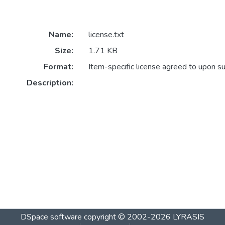
Name:
license.txt
Size:
1.71 KB
Format:
Item-specific license agreed to upon s
Description:
DSpace software
copyright © 2002-2026
LYRASIS