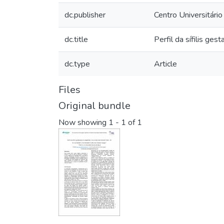
dc.publisher
Centro Universitári
dc.title
Perfil da sífilis ge
dc.type
Article
Files
Original bundle
Now showing
1 - 1 of 1