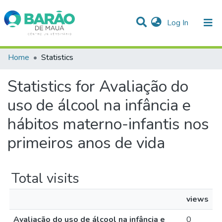
(current)
Log In
Communities & Collections
Home
Statistics
All of DSpace
Statistics for Avaliação do
uso de álcool na infância e
hábitos materno-infantis nos
primeiros anos de vida
Total visits
views
Avaliação do uso de álcool na infância e
0