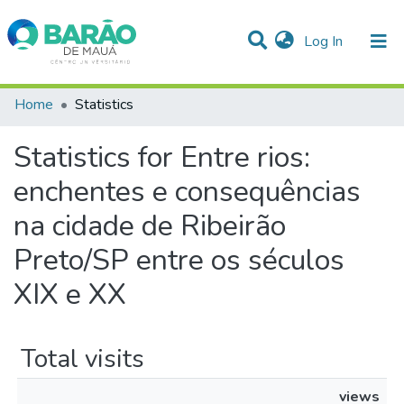
(current)
Log In
Communities & Collections
Home
Statistics
All of DSpace
Statistics for Entre rios:
enchentes e consequências
na cidade de Ribeirão
Preto/SP entre os séculos
XIX e XX
Total visits
views