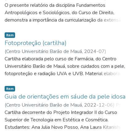
O presente relatório da disciplina Fundamentos
Antropológicos e Sociológicos, do Curso de Direito,
demonstra a importância da curricularização da extensão
universitária, proporcionando aos alunos em processo de
formação a oportunidade de discussão de temas
Item
contemporâneos de grande repercussão, como a relação do
Fotoproteção (cartilha)
direito e a natureza, em especial no que concerne à crise
(
Centro Universitário Barão de Mauá,
2024-07
)
ambiental desde o seu surgimento até os dias atuais. A
Cartilha elaborada pelo curso de Farmácia, do Centro
imersão dos estudantes nos problemas ambientais que as
Universitário Barão de Mauá, sobre cuidados com a pele,
cidades hoje possuem permite a conscientização do papel
fotoproteção e radiação UVA e UVB. Material elaborado
do indivíduo e da sociedade na preservação da natureza, o
junto à disciplina "Projetos farmacêuticos V" por Caique
que gera a responsabilidade solidária intergeracional, dever
Rodrigues Costa, Eduardo da Silva Coelho, Emanuelle
Item
jurídico da presente geração em relação às futuras.
Cantolini Zamoner, Felipe Aparecido Feloni Birer, Henrique
Guia de orientações em sáude da pele idosa
Saglio Rodrigues, Julia Camargo Teobaldo, Julia Santos Silva,
(
Centro Universitário Barão de Mauá,
2022-12-06
)
Profa.
Luma Aparecida Coelho, Maria Eduarda Mansor Lara
Me. Flávia Vendramini Durlo Ortolan
Cartilha decorrente do Projeto Integrador II do Curso
;
Profa. Dra. Aline
Mesquita, Meria Elisa Ruivo Mendonça, Raíssa Bonavina,
Barbosa Ribeiro
Superior de Tecnologia em Estética e Cosmética.
Willian Martins Sanchez, Josinete Salvador Alves. ISBN
Estudantes: Ana Julia Novo Posso, Ana Laura Kitanishi
978-65-85956-73-4.
Unzer, Ana Luiza Freitas Borges, Andressa Rodrigues da