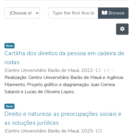
Browsing Projetos de Extensão by 
Browse
Item
Cartilha dos direitos da pessoa em cadeira de
rodas
(
Centro Universitário Barão de Mauá,
2022-12-14
)
Prof. Dr.
Lucas de Souza Lehfeld
Realização: Centro Universitário Barão de Mauá e Agência
;
Profa. Dra. Milena da Silveira
Pereira
Filamento. Projeto gráfico e diagramação: Juan Correia
Salaroli e Lucas de Oliveira Lopes.
Item
Direito e natureza: as preocupações sociais e
as soluções jurídicas
(
Centro Universitário Barão de Mauá,
2025-10
)