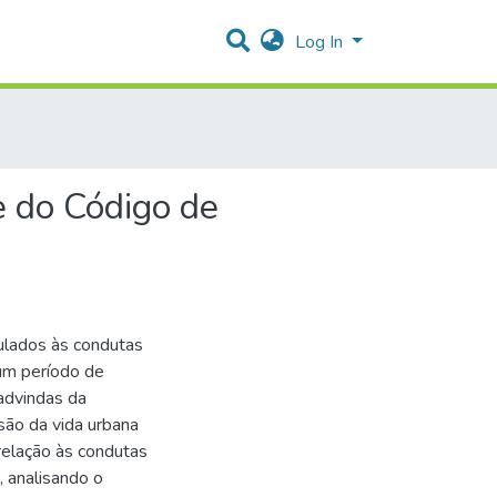
Log In
e do Código de
culados às condutas
um período de
advindas da
nsão da vida urbana
relação às condutas
, analisando o