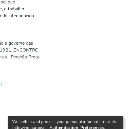
ipal que
, o trabalho
do interior ainda
ão e governo das
 de 1921. ENCONTRO
s... Ribeirão Preto:
37
We collect and process your personal information for the
following purposes:
Authentication, Preferences,