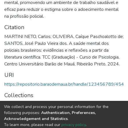
mental, promovendo um ambiente de trabalho saudável e
eficaz para reduzir o estigma sobre o adoecimento mental
na profissão policial.
Citation
MARTINI NETO, Carlos; OLIVEIRA, Caíque Paschoalotto de;
SANTOS, José Paulo Vieira dos. A saúde mental dos
policiais brasileiros: evidências e reflexões a partir da
literatura científica. TCC (Graduação) - Curso de Psicologia,
Centro Universitário Barão de Mauá, Ribeirão Preto, 2024.
URI
https://repositorio.baraodemaua.br/handle/123456789/454
Collections
TCC
We collect and process your personal information for the
following purposes:
Authentication, Preferences,
Full item page
Acknowledgement and Statistics
.
To learn more, please read our
privacy policy
.