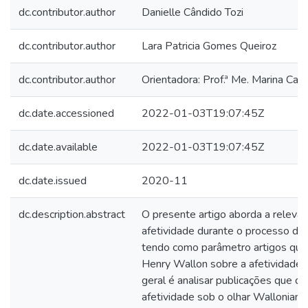
dc.contributor.author
Danielle Cândido Tozi
dc.contributor.author
Lara Patricia Gomes Queiroz
dc.contributor.author
Orientadora: Prof.ª Me. Marina Can
dc.date.accessioned
2022-01-03T19:07:45Z
dc.date.available
2022-01-03T19:07:45Z
dc.date.issued
2020-11
dc.description.abstract
O presente artigo aborda a relevân
afetividade durante o processo de
tendo como parâmetro artigos qu
Henry Wallon sobre a afetividade. 
geral é analisar publicações que de
afetividade sob o olhar Wallonian