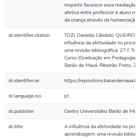
respeito favorece essa mediação, 
afetiva entre professor e aluno m
da criança através da humanização.
dc.identifier.citation
TOZI, Danielle Cândido; QUEIROZ, 
influência da afetividade no proce
uma revisão bibliográfica. 27 f. Tr
Curso (Graduação em Pedagogia) - 
Barão de Mauá, Ribeirão Preto, 20
dc.identifier.uri
https://repositorio.baraodemaua
dc.language.iso
pt
dc.publisher
Centro Universitário Barão de Mau
dc.title
A influência da afetividade no pro
aprendizagem: uma revisão bibliogr