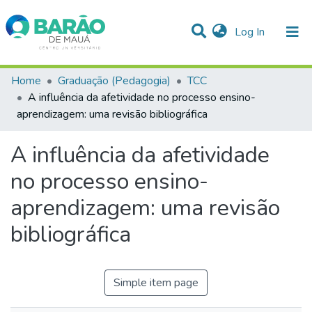
(current)
Log In
Communities & Collections
Home
Graduação (Pedagogia)
TCC
A influência da afetividade no processo ensino-
Statistics
aprendizagem: uma revisão bibliográfica
All of DSpace
A influência da afetividade
no processo ensino-
aprendizagem: uma revisão
bibliográfica
Simple item page