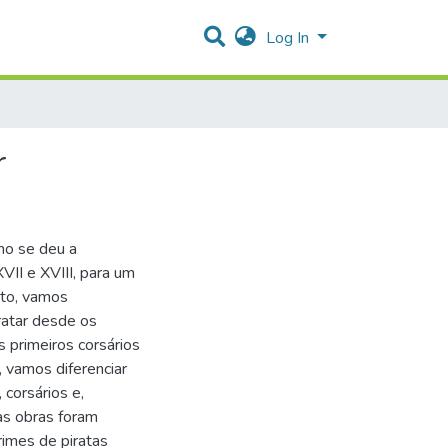
Log In
r
mo se deu a
VII e XVIII, para um
nto, vamos
ratar desde os
 primeiros corsários
 vamos diferenciar
 corsários e,
uas obras foram
rimes de piratas