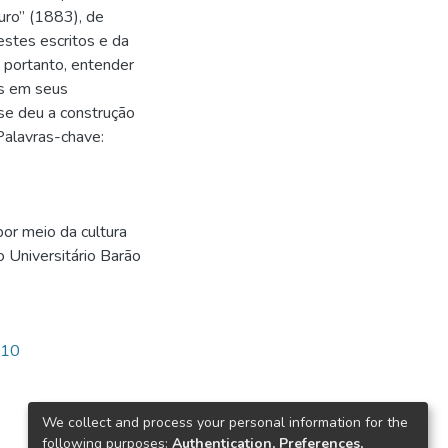
uro” (1883), de
estes escritos e da
 portanto, entender
os em seus
se deu a construção
 Palavras-chave:
or meio da cultura
o Universitário Barão
410
We collect and process your personal information for the
following purposes:
Authentication, Preferences,