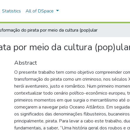
Statistics
All of DSpace
sformação do pirata por meio da cultura (pop)ular
ta por meio da cultura (pop)ula
Abstract
O presente trabalho tem como objetivo compreender co
transformação do pirata como um criminoso, nos séculos X
herói aventureiro, justo e romântico. Num primeiro mome
contextualizar todo cenário político-econômico europeu, t
primeiros momentos em que surgia o mercantilismo até os
começarem a navegar pelo Oceano Atlântico. Em seguida,
os significados das denominações flibusteiros, bucaneiros,
principalmente, pirata. Para levar a cabo este trabalho, d
fundamentais, a saber, “Uma história geral dos roubos e c