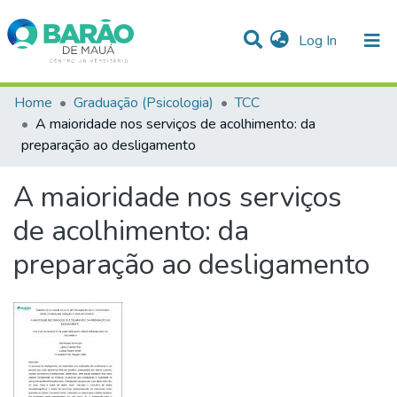
(current)
Log In
Communities & Collections
Home
Graduação (Psicologia)
TCC
A maioridade nos serviços de acolhimento: da
Statistics
preparação ao desligamento
All of DSpace
A maioridade nos serviços
de acolhimento: da
preparação ao desligamento