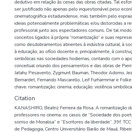
dedutivo em relação às cenas das obras citadas. Tal esf
ser justificado não apenas pelo inquestionável peso econ
cinematográfica estadunidense, mas também pelo esprai
ideias potencialmente problemáticas e/ou distorcidas a re
professoral junto aos espectadores comuns. De tal modo
conceitos ligados à própria “romantização” e suas repres
como desdobramentos atinentes à indústria cultural, à s
à educação, ao ofício docente e, principalmente, à constru
simbólicas nas sociedades hodiernas, contando com o apo
conceitual oriundo dos pensamentos e das obras de Pierr
Jatahy Pesavento, Zygmunt Bauman, Theodor Adorno, Je
Bernardet, Fernando Mascarello, Leif Furharmmar e Folke
chave: romantização; cinema; educação; violência simbólica
Citation
KANASHIRO, Beatriz Ferreira da Rosa. A romantização da
professores no cinema: os casos de “Sociedade dos poet
sorriso de Monalisa” e “Escritores da liberdade”. 39f. TC
de Pedagogia, Centro Universitário Barão de Mauá, Ribei