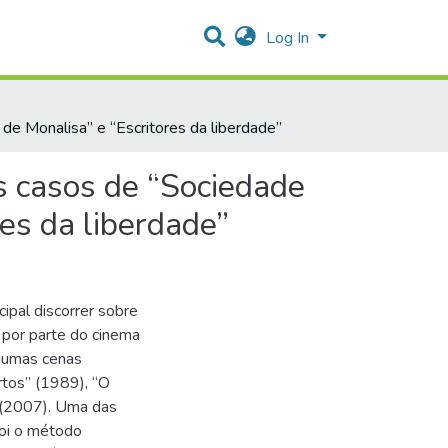
Log In
de Monalisa” e “Escritores da liberdade”
s casos de “Sociedade
res da liberdade”
ipal discorrer sobre
 por parte do cinema
gumas cenas
rtos” (1989), “O
” (2007). Uma das
foi o método