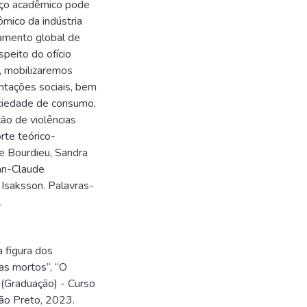
orço acadêmico pode
ômico da indústria
amento global de
speito do ofício
, mobilizaremos
entações sociais, bem
ociedade de consumo,
ção de violências
rte teórico-
e Bourdieu, Sandra
an-Claude
 Isaksson. Palavras-
.
 figura dos
as mortos”, “O
C (Graduação) - Curso
rão Preto, 2023.