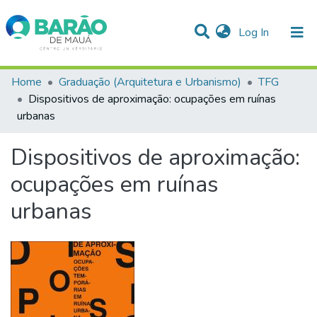
(current)
Log In
Communities & Collections
Home
Graduação (Arquitetura e Urbanismo)
TFG
Dispositivos de aproximação: ocupações em ruínas
Statistics
urbanas
All of DSpace
Dispositivos de aproximação:
ocupações em ruínas
urbanas