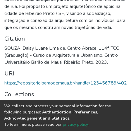
de rua. Foi proposto um projeto arquitetônico de apoio na
cidade de Ribeirão Preto / SP, visando a socialização,
integração e conexão da arqui tetura com os indivíduos, para
que os mesmos constru am novas trajetórias de vida.
Citation
SOUZA, Daisy Liliane Lima de. Centro Abrace. 114f. TCC
(Graduação) - Curso de Arquitetura e Urbanismo, Centro
Universitário Barão de Mauá, Ribeirão Preto, 2023.
URI
https://repositorio.baraodemaua.br/handle/123456789/402
Collections
TFG
We collect and process your personal information for the
following purposes:
Authentication, Preferences,
Full item page
Acknowledgement and Statistics
.
To learn more, please read our
privacy policy
.