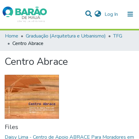
(current)
Log In
Communities & Collections
Home
Graduação (Arquitetura e Urbanismo)
TFG
Centro Abrace
Statistics
Centro Abrace
All of DSpace
Files
Daisy Lima - Centro de Apoio ABRACE Para Moradores em