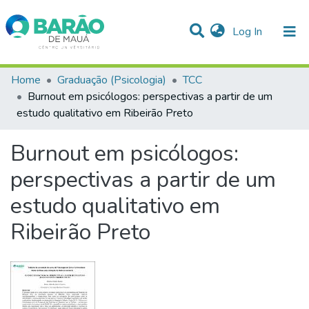
(current)
Log In
Communities & Collections
Home
Graduação (Psicologia)
TCC
Burnout em psicólogos: perspectivas a partir de um
Statistics
estudo qualitativo em Ribeirão Preto
All of DSpace
Burnout em psicólogos:
perspectivas a partir de um
estudo qualitativo em
Ribeirão Preto