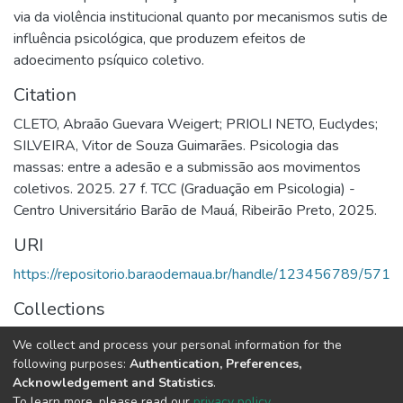
via da violência institucional quanto por mecanismos sutis de
influência psicológica, que produzem efeitos de
adoecimento psíquico coletivo.
Citation
CLETO, Abraão Guevara Weigert; PRIOLI NETO, Euclydes;
SILVEIRA, Vitor de Souza Guimarães. Psicologia das
massas: entre a adesão e a submissão aos movimentos
coletivos. 2025. 27 f. TCC (Graduação em Psicologia) -
Centro Universitário Barão de Mauá, Ribeirão Preto, 2025.
URI
https://repositorio.baraodemaua.br/handle/123456789/571
Collections
TCC
We collect and process your personal information for the
following purposes:
Authentication, Preferences,
Full item page
Acknowledgement and Statistics
.
To learn more, please read our
privacy policy
.