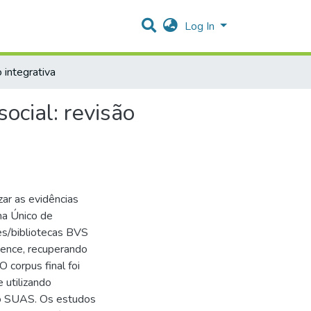
Log In
 integrativa
ocial: revisão
zar as evidências
ma Único de
es/bibliotecas BVS
cience, recuperando
 corpus final foi
 utilizando
no SUAS. Os estudos