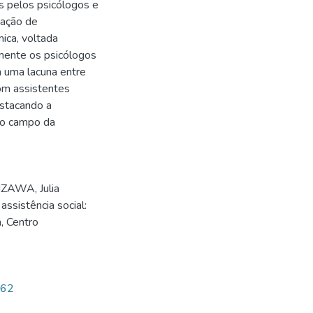
s pelos psicólogos e
uação de
mica, voltada
mente os psicólogos
 uma lacuna entre
com assistentes
destacando a
no campo da
IZAWA, Julia
ssistência social:
, Centro
462