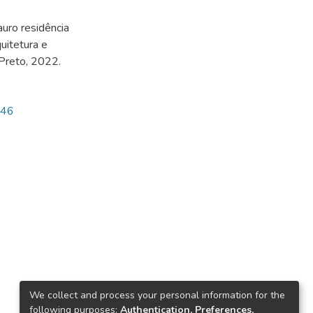
uro residência
uitetura e
 Preto, 2022.
246
We collect and process your personal information for the
following purposes:
Authentication, Preferences,