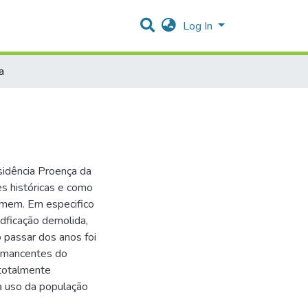
Log In
a
sidência Proença da
es históricas e como
omem. Em especifico
dficação demolida,
 passar dos anos foi
remancentes do
 totalmente
a uso da população