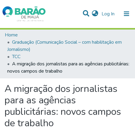
(current)
Log In
Communities & Collections
Home
Graduação (Comunicação Social – com habilitação em
Statistics
Jornalismo)
TCC
All of DSpace
A migração dos jornalistas para as agências publicitárias:
novos campos de trabalho
A migração dos jornalistas
para as agências
publicitárias: novos campos
de trabalho