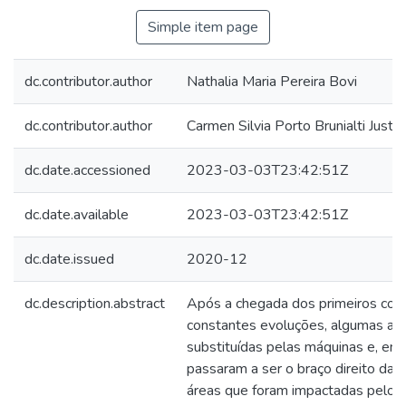
Simple item page
dc.contributor.author
Nathalia Maria Pereira Bovi
dc.contributor.author
Carmen Silvia Porto Brunialti Justo
dc.date.accessioned
2023-03-03T23:42:51Z
dc.date.available
2023-03-03T23:42:51Z
dc.date.issued
2020-12
dc.description.abstract
Após a chegada dos primeiros com
constantes evoluções, algumas a
substituídas pelas máquinas e, em
passaram a ser o braço direito das
áreas que foram impactadas pelo a