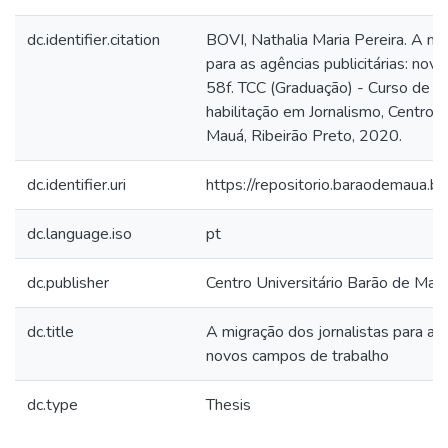
dc.identifier.citation
BOVI, Nathalia Maria Pereira. A mi
para as agências publicitárias: nov
58f. TCC (Graduação) - Curso de C
habilitação em Jornalismo, Centro U
Mauá, Ribeirão Preto, 2020.
dc.identifier.uri
https://repositorio.baraodemaua
dc.language.iso
pt
dc.publisher
Centro Universitário Barão de Mau
dc.title
A migração dos jornalistas para as a
novos campos de trabalho
dc.type
Thesis