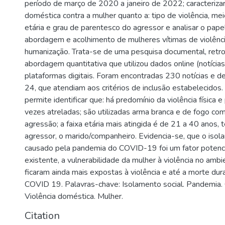
período de março de 2020 a janeiro de 2022; caracterizar 
doméstica contra a mulher quanto a: tipo de violência, mei
etária e grau de parentesco do agressor e analisar o pa
abordagem e acolhimento de mulheres vítimas de violênc
humanização. Trata-se de uma pesquisa documental, retro
abordagem quantitativa que utilizou dados online (notícia
plataformas digitais. Foram encontradas 230 notícias e d
24, que atendiam aos critérios de inclusão estabelecidos
permite identificar que: há predomínio da violência física e
vezes atreladas; são utilizadas arma branca e de fogo com
agressão; a faixa etária mais atingida é de 21 a 40 anos, 
agressor, o marido/companheiro. Evidencia-se, que o isol
causado pela pandemia do COVID-19 foi um fator potenci
existente, a vulnerabilidade da mulher à violência no ambie
ficaram ainda mais expostas à violência e até a morte dur
COVID 19. Palavras-chave: Isolamento social. Pandemia
Violência doméstica. Mulher.
Citation