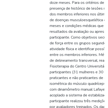
doze meses. Para os critérios de e
presença de histórico de lesões re
dos membros inferiores nos último
de doenças musculoesquelética crô
meses e condições médicas que pos
resultados da avaliação ou apresen
participante. Como objetivos secun
de força entre os grupos segundo o
atividade física e identificar possív
entre os membros inferiores. Méto
de delineamento transversal, reali
Fisioterapia do Centro Universitár
participantes (31 mulheres e 30 ho
praticantes e não praticantes de ati
isométrica do músculo quadríceps 
com dinamômetro manual Lafaye
acoplado a sistema de estabilização
participante realizou três mediçõe
por avaliadores treinados. Os dado