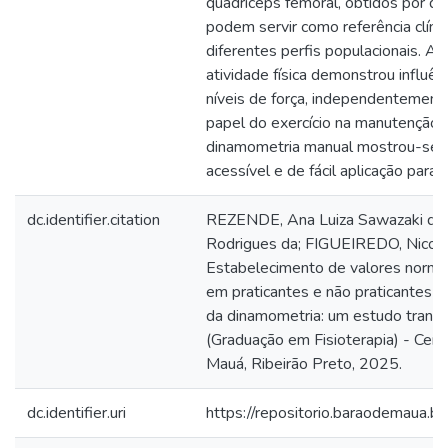
quadríceps femoral, obtidos por d
podem servir como referência clíni
diferentes perfis populacionais. A p
atividade física demonstrou influên
níveis de força, independentement
papel do exercício na manutenção 
dinamometria manual mostrou-se 
acessível e de fácil aplicação para 
dc.identifier.citation
REZENDE, Ana Luiza Sawazaki de S
Rodrigues da; FIGUEIREDO, Nicole 
Estabelecimento de valores normat
em praticantes e não praticantes de
da dinamometria: um estudo transv
(Graduação em Fisioterapia) - Cent
Mauá, Ribeirão Preto, 2025.
dc.identifier.uri
https://repositorio.baraodemaua