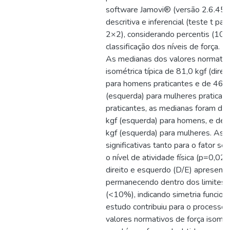
software Jamovi® (versão 2.6.45), 
descritiva e inferencial (teste t p
2×2), considerando percentis (10º,
classificação dos níveis de força. 
As medianas dos valores normativo
isométrica típica de 81,0 kgf (direi
para homens praticantes e de 46,8 k
(esquerda) para mulheres praticant
praticantes, as medianas foram de 6
kgf (esquerda) para homens, e de 4
kgf (esquerda) para mulheres. As 
significativas tanto para o fator s
o nível de atividade física (p=0,02
direito e esquerdo (D/E) apresent
permanecendo dentro dos limites fi
(<10%), indicando simetria funcion
estudo contribuiu para o processo
valores normativos de força isomé