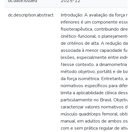
dc.date.issued
2025-12
dc.description.abstract
Introdução: A avaliação da força 
inferiores é um componente essenci
fisioterapêutica, contribuindo dire
cinético-funcional, o planejamento 
de critérios de alta. A redução da 
associada à menor capacidade funci
lesões, especialmente entre indivíd
Nesse contexto, a dinamometria m
método objetivo, portátil e de bai
da força isométrica. Entretanto, a 
normativos específicos para difere
limita a aplicabilidade clínica desse
particularmente no Brasil. Objetivo
caracterizar valores normativos de 
músculo quadríceps femoral, obtid
manual, em adultos de ambos os s
com e sem prática regular de ativi