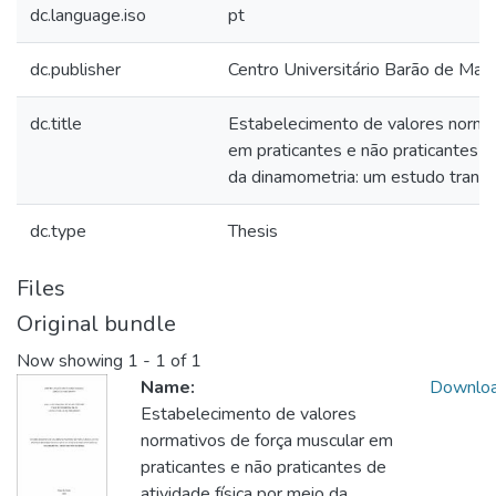
dc.language.iso
pt
dc.publisher
Centro Universitário Barão de Mau
dc.title
Estabelecimento de valores normat
em praticantes e não praticantes de
da dinamometria: um estudo transv
dc.type
Thesis
Files
Original bundle
Now showing
1 - 1 of 1
Name:
Downlo
Estabelecimento de valores
normativos de força muscular em
praticantes e não praticantes de
atividade física por meio da