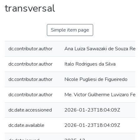
transversal
Simple item page
dc.contributor.author
Ana Luiza Sawazaki de Souza Rez
dc.contributor.author
Italo Rodrigues da Silva
dc.contributor.author
Nicole Pugliesi de Figueiredo
dc.contributor.author
Me. Victor Guilherme Luvizaro Feli
dc.date.accessioned
2026-01-23T18:04:09Z
dc.date.available
2026-01-23T18:04:09Z