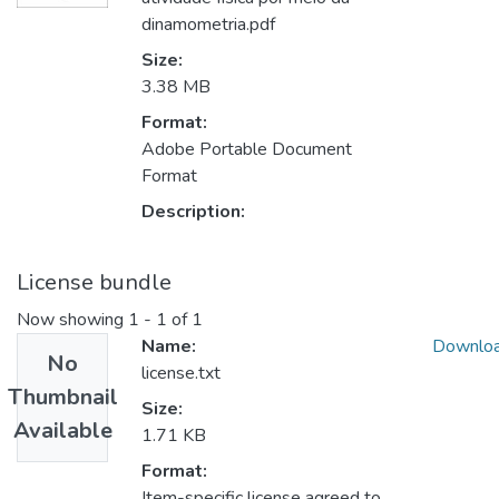
dinamometria.pdf
Size:
3.38 MB
Format:
Adobe Portable Document
Format
Description:
License bundle
Now showing
1 - 1 of 1
Name:
Downlo
No
license.txt
Thumbnail
Size:
Available
1.71 KB
Format:
Item-specific license agreed to